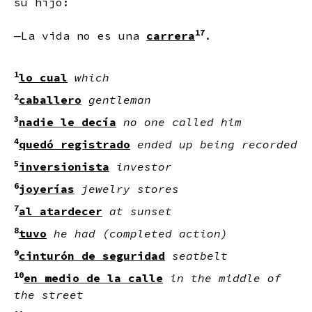
su hijo:
17
—La vida no es una
carrera
.
1
lo cual
which
2
caballero
gentleman
3
nadie le decía
no one called him
4
quedó registrado
ended up being recorded
5
inversionista
investor
6
joyerías
jewelry stores
7
al atardecer
at sunset
8
tuvo
he had (completed action)
9
cinturón de seguridad
seatbelt
10
en medio de la calle
in the middle of
the street