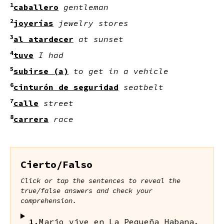
1
caballero
gentleman
2
joyerías
jewelry stores
3
al atardecer
at sunset
4
tuve
I had
5
subirse (a)
to get in a vehicle
6
cinturón de seguridad
seatbelt
7
calle
street
8
carrera
race
Cierto/Falso
Click or tap the sentences to reveal the
true/false answers and check your
comprehension.
1.
Mario vive en La Pequeña Habana.