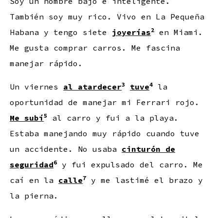
Soy un hombre bajo e inteligente.
También soy muy rico. Vivo en La Pequeña
2
Habana y tengo siete
joyerías
en Miami.
Me gusta comprar carros. Me fascina
manejar rápido.
3
4
Un viernes
al atardecer
tuve
la
oportunidad de manejar mi Ferrari rojo.
5
Me subí
al carro y fui a la playa.
Estaba manejando muy rápido cuando tuve
un accidente. No usaba
cinturón de
6
seguridad
y fui expulsado del carro. Me
7
caí en la
calle
y me lastimé el brazo y
la pierna.