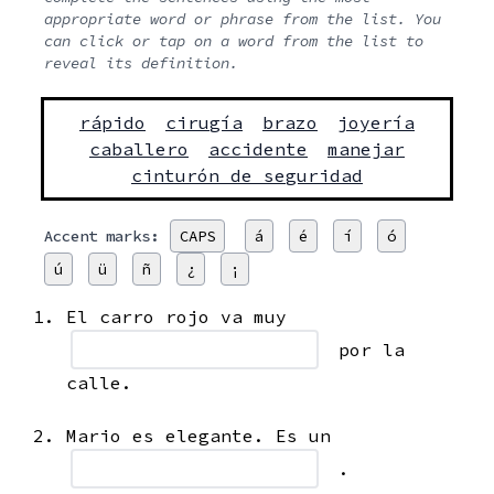
appropriate word or phrase from the list. You
can click or tap on a word from the list to
reveal its definition.
rápido
cirugía
brazo
joyería
caballero
accidente
manejar
cinturón de seguridad
Accent marks:
CAPS
á
é
í
ó
ú
ü
ñ
¿
¡
El carro rojo va muy
por la
calle.
Mario es elegante. Es un
.