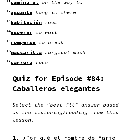
11
camino al
on the way to
12
aguante
hang in there
13
habitación
room
14
esperar
to wait
15
romperse
to break
16
mascarilla
surgical mask
17
carrera
race
Quiz for Episode #84:
Caballeros elegantes
Select the "best-fit" answer based
on the listening/reading from this
lesson.
1. ¿Por qué el nombre de Mario